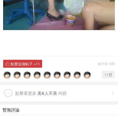
點贊這個帖子
+11
帖子ID: 595

11
贊
點擊看更多
美&人不美
内容

暫無評論