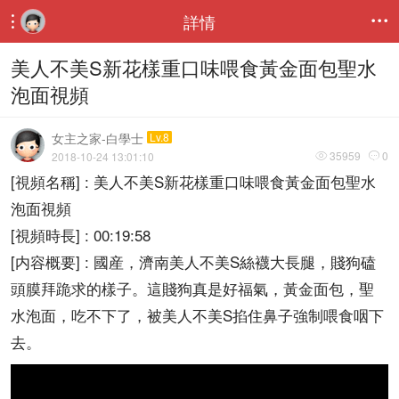
詳情


美人不美S新花樣重口味喂食黃金面包聖水
泡面視頻
女主之家-白學士
Lv.8
35959
0
2018-10-24 13:01:10


[視頻名稱] : 美人不美S新花樣重口味喂食黃金面包聖水
泡面視頻
[視頻時長] : 00:19:58
[内容概要] : 國産，濟南美人不美S絲襪大長腿，賤狗磕
頭膜拜跪求的樣子。這賤狗真是好福氣，黃金面包，聖
水泡面，吃不下了，被美人不美S掐住鼻子強制喂食咽下
去。