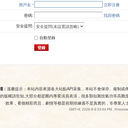
用戶名
立即注冊
密碼:
找回密碼
安全提問:
自動登錄
登錄
壇
(
溫馨提示：本站内容來源各大站點API采集，本站不會保存、複制或
您的版權請告知,大部分都是圈内專業演員表演，很多類似雜技氣功等高難
效果，看個精彩而且，劇情等都是前期排練過不是真實的，非專業人
GMT+8, 2026-8-8 03:44 PM
, Processe