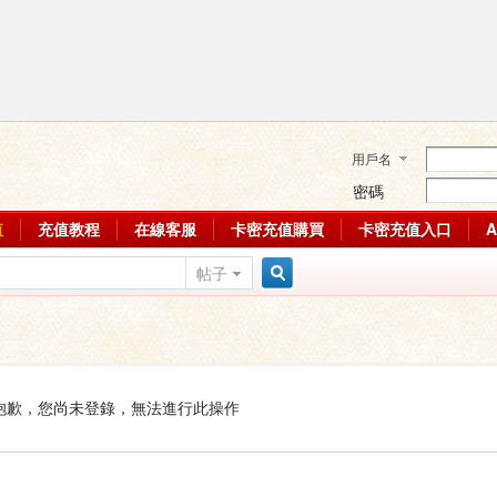
用戶名
密碼
值
充值教程
在線客服
卡密充值購買
卡密充值入口
帖子
搜
索
抱歉，您尚未登錄，無法進行此操作