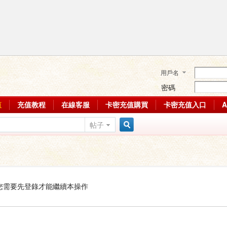
用戶名
密碼
值
充值教程
在線客服
卡密充值購買
卡密充值入口
帖子
搜
索
您需要先登錄才能繼續本操作