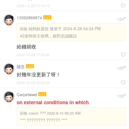
2024-12-28 17:19:10

13392869974
Lv.1
#
124
純狗奴尿壺 發表于 2024-8-28 04:24 PM
回複
42老狗有主收嗎，絕對忠誠聽話
給錢就收
2024-12-28 17:22:40

随意
Lv.2
#
125
好幾年沒更新了呀！
2024-12-28 22:04:06

Carpetwwd
Lv.1
#
126
on external conditions in which
回複
xiaom ??? 2022-8-10 06:23 AM
**** ???????? ?????? ****