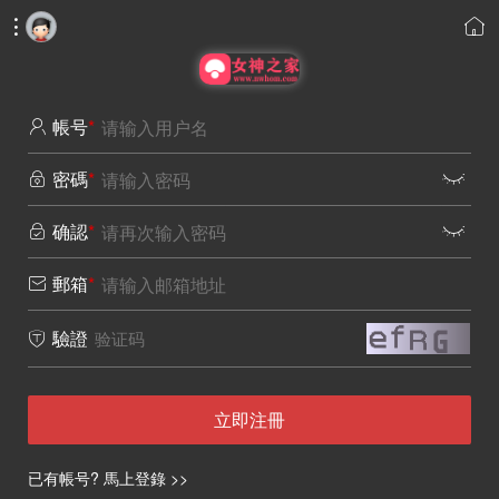


帳号
*

密碼
*


确認
*


郵箱
*

驗證

立即注冊
已有帳号? 馬上登錄 >>