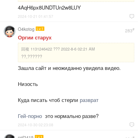
4AqH6px8UNDTUn2w8LUY
2024-10-21 01:41:57

O4kotog
Lv.1
#
283
Оргии старух
回複
1131246422 ??? 2022-8-6 02:21 AM
??,??????
Зашла сайт и неожиданно увидела видео.
Низость
Куда писать чтоб стерли
разврат
Гей-порно
это нормально разве?
2024-10-30 02:23:08

cqf2415
Lv.1
#